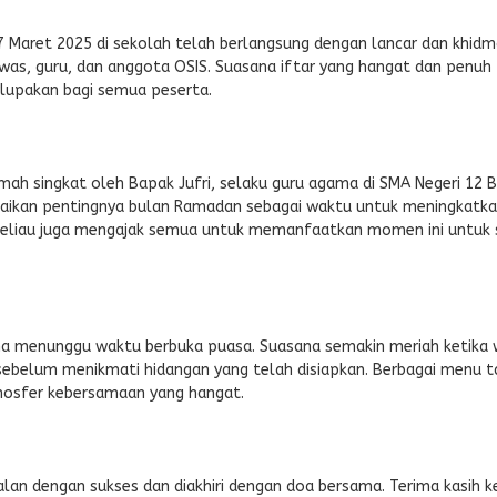
7 Maret 2025 di sekolah telah berlangsung dengan lancar dan khidm
gawas, guru, dan anggota OSIS. Suasana iftar yang hangat dan penuh
upakan bagi semua peserta.
mah singkat oleh Bapak Jufri, selaku guru agama di SMA Negeri 12 
aikan pentingnya bulan Ramadan sebagai waktu untuk meningkatk
Beliau juga mengajak semua untuk memanfaatkan momen ini untuk 
 menunggu waktu berbuka puasa. Suasana semakin meriah ketika
belum menikmati hidangan yang telah disiapkan. Berbagai menu ta
mosfer kebersamaan yang hangat.
jalan dengan sukses dan diakhiri dengan doa bersama. Terima kasih 