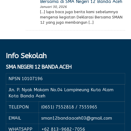
Bersama di SMA Negeri 12 Banda Aceh
Januari 30, 2026
[…] lupa baca juga berita kami sebelumnya
mengenai kegiatan Deklarasi Bersama SMAN
12 yang juga membangun […]
Info Sekolah
SMA NEGERI 12 BANDA ACEH
NPSN
10107196
Jln. P. Nyak Makam No.04 Lampineung Kuta Alam
Kota Banda Aceh
TELEPON
(0651) 7552818 / 7555965
EMAIL
sman12bandaaceh03@gmail.com
WHATSAPP
+62 813-9682-7056