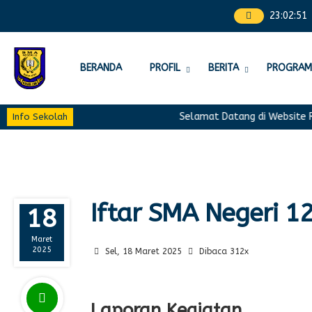
23
:
02
:
52
BERANDA
PROFIL
BERITA
PROGRAM
Selamat Datang di Website Res
Info Sekolah
Iftar SMA Negeri 1
18
Maret
2025
Sel, 18 Maret 2025
Dibaca 312x
Laporan Kegiatan