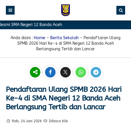
mi SMA Negeri 12 Banda Aceh
BERANDA
PROFIL
Anda disini :
Home
-
Berita Sekolah
-
Pendaftaran Ulang
SPMB 2026 Hari Ke-4 di SMA Negeri 12 Banda Aceh
BERITA
Sambutan Kepala Sekolah
Berlangsung Tertib dan Lancar
PROGRAM
Sejarah Singkat
Berita Prestasi
PRESTASI
Visi & Misi
Berita Sekolah
Kurikulum
FASILITAS
Akreditasi
Artikel
Ekstrakurikuler
Pendaftaran Ulang SPMB 2026 Hari
GALERI
Struktur Organisasi
Blog Guru
Pramuka
Ke-4 di SMA Negeri 12 Banda Aceh
PPDB
Pengumuman
FOTO
Sekolah
PMR
Berlangsung Tertib dan Lancar
DOWNLOAD
Agenda
VIDEO
Komite
Klub Bahasa
Rab, 24 Juni 2026
Dibaca 60x
TAUTAN
Osis
Design Grafis