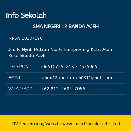
Info Sekolah
SMA NEGERI 12 BANDA ACEH
NPSN
10107196
Jln. P. Nyak Makam No.04 Lampineung Kuta Alam
Kota Banda Aceh
TELEPON
(0651) 7552818 / 7555965
EMAIL
sman12bandaaceh03@gmail.com
WHATSAPP
+62 813-9682-7056
TIM Pengembang Website www.sman12bandaaceh.sch.id