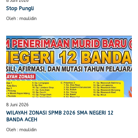
8 Juni 2026
E-LEARNING
Ekonomi Kreatif
Stop Pungli
ABSENSI
Oleh : maulidin
Absensi Guru
8 Juni 2026
WILAYAH ZONASI SPMB 2026 SMA NEGERI 12
BANDA ACEH
Oleh : maulidin