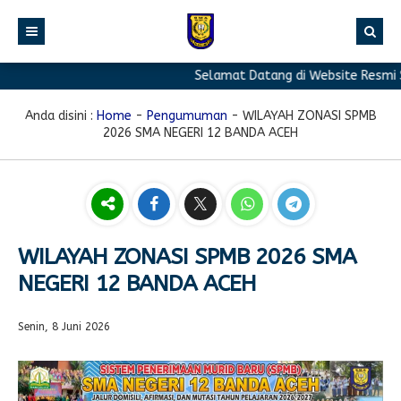
Selamat Datang di Website Resmi SM
BERANDA
PROFIL
Anda disini :
Home
-
Pengumuman
-
WILAYAH ZONASI SPMB
2026 SMA NEGERI 12 BANDA ACEH
BERITA
Sambutan Kepala Sekolah
PROGRAM
Sejarah Singkat
Berita Prestasi
PRESTASI
Visi & Misi
Berita Sekolah
Kurikulum
FASILITAS
Akreditasi
Artikel
Ekstrakurikuler
WILAYAH ZONASI SPMB 2026 SMA
NEGERI 12 BANDA ACEH
GALERI
Struktur Organisasi
Blog Guru
Pramuka
PPDB
Pengumuman
FOTO
Sekolah
PMR
Senin, 8 Juni 2026
DOWNLOAD
Agenda
VIDEO
Komite
Klub Bahasa
TAUTAN
Osis
Design Grafis