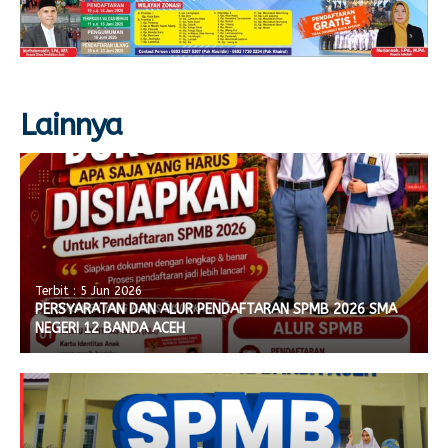
E-LEARNING
Ekonomi Kreatif
ABSENSI
Absensi Guru
Lainnya
Terbit : 5 Jun 2026
PERSYARATAN DAN ALUR PENDAFTARAN SPMB 2026 SMA
NEGERI 12 BANDA ACEH