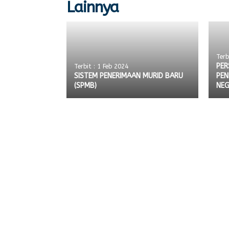
Lainnya
Terb
PER
Terbit : 1 Feb 2024
SISTEM PENERIMAAN MURID BARU
PEN
(SPMB)
NEG