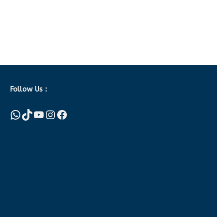
Follow Us :
WhatsApp
TikTok
YouTube
Instagram
Facebook