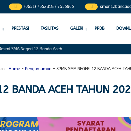
(0651) 7552818 / 7555965
sman12bandaa
PRESTASI
FASILITAS
GALERI
PPDB
DOWNL
mi SMA Negeri 12 Banda Aceh
ini :
Home
-
Pengumuman
-
SPMB SMA NEGERI 12 BANDA ACEH TAH
12 BANDA ACEH TAHUN 20