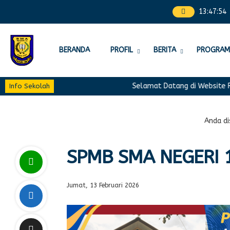
13
:
47
:
55
BERANDA
PROFIL
BERITA
PROGRAM
Selamat Datang di Website Res
Info Sekolah
Anda dis
SPMB SMA NEGERI 
Jumat, 13 Februari 2026