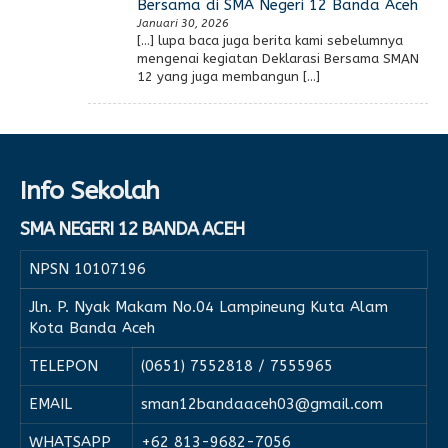
Bersama di SMA Negeri 12 Banda Aceh
Januari 30, 2026
[…] lupa baca juga berita kami sebelumnya
mengenai kegiatan Deklarasi Bersama SMAN
12 yang juga membangun […]
Info Sekolah
SMA NEGERI 12 BANDA ACEH
NPSN
10107196
Jln. P. Nyak Makam No.04 Lampineung Kuta Alam
Kota Banda Aceh
TELEPON
(0651) 7552818 / 7555965
EMAIL
sman12bandaaceh03@gmail.com
WHATSAPP
+62 813-9682-7056