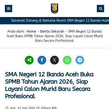
Selamat Datang di Website Resmi SMA Negeri 12 Banda Aceh
BERANDA
PROFIL
Anda disini :
Home
-
Berita Sekolah
-
SMA Negeri 12 Banda
Aceh Buka SPMB Tahun Ajaran 2026, Siap Layani Calon Murid
BERITA
Sambutan Kepala Sekolah
Baru Secara Profesional
PROGRAM
Sejarah Singkat
Berita Prestasi
PRESTASI
Visi & Misi
Berita Sekolah
Kurikulum
FASILITAS
Akreditasi
Artikel
Ekstrakurikuler
SMA Negeri 12 Banda Aceh Buka
GALERI
Struktur Organisasi
Blog Guru
Pramuka
SPMB Tahun Ajaran 2026, Siap
PPDB
Pengumuman
FOTO
Sekolah
PMR
Layani Calon Murid Baru Secara
Profesional
DOWNLOAD
Agenda
VIDEO
Komite
Klub Bahasa
TAUTAN
Osis
Design Grafis
Jum, 12 Juni 2026
Dibaca 80x