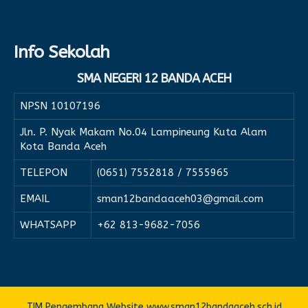
Info Sekolah
SMA NEGERI 12 BANDA ACEH
NPSN
10107196
Jln. P. Nyak Makam No.04 Lampineung Kuta Alam
Kota Banda Aceh
TELEPON
(0651) 7552818 / 7555965
EMAIL
sman12bandaaceh03@gmail.com
WHATSAPP
+62 813-9682-7056
TIM Pengembang Website www.sman12bandaaceh.sch.id