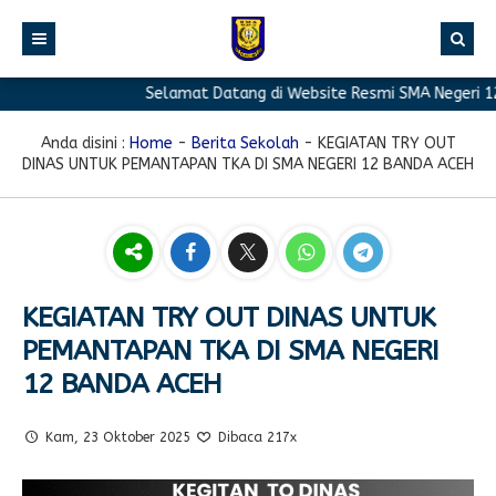
Selamat Datang di Website Resmi SMA Negeri 12 B
BERANDA
PROFIL
Anda disini :
Home
-
Berita Sekolah
-
KEGIATAN TRY OUT
DINAS UNTUK PEMANTAPAN TKA DI SMA NEGERI 12 BANDA ACEH
BERITA
Sambutan Kepala Sekolah
PROGRAM
Sejarah Singkat
Berita Prestasi
PRESTASI
Visi & Misi
Berita Sekolah
Kurikulum
FASILITAS
Akreditasi
Artikel
Ekstrakurikuler
KEGIATAN TRY OUT DINAS UNTUK
PEMANTAPAN TKA DI SMA NEGERI
GALERI
Struktur Organisasi
Blog Guru
Pramuka
12 BANDA ACEH
PPDB
Pengumuman
FOTO
Sekolah
PMR
DOWNLOAD
Agenda
VIDEO
Komite
Klub Bahasa
Kam, 23 Oktober 2025
Dibaca 217x
TAUTAN
Osis
Design Grafis