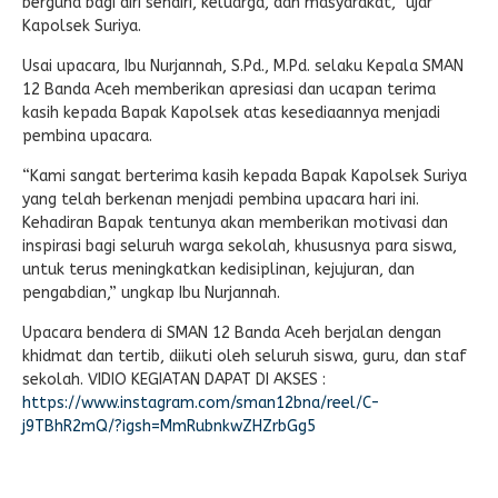
berguna bagi diri sendiri, keluarga, dan masyarakat,” ujar
Kapolsek Suriya.
Usai upacara, Ibu Nurjannah, S.Pd., M.Pd. selaku Kepala SMAN
12 Banda Aceh memberikan apresiasi dan ucapan terima
kasih kepada Bapak Kapolsek atas kesediaannya menjadi
pembina upacara.
“Kami sangat berterima kasih kepada Bapak Kapolsek Suriya
yang telah berkenan menjadi pembina upacara hari ini.
Kehadiran Bapak tentunya akan memberikan motivasi dan
inspirasi bagi seluruh warga sekolah, khususnya para siswa,
untuk terus meningkatkan kedisiplinan, kejujuran, dan
pengabdian,” ungkap Ibu Nurjannah.
Upacara bendera di SMAN 12 Banda Aceh berjalan dengan
khidmat dan tertib, diikuti oleh seluruh siswa, guru, dan staf
sekolah. VIDIO KEGIATAN DAPAT DI AKSES :
https://www.instagram.com/sman12bna/reel/C-
j9TBhR2mQ/?igsh=MmRubnkwZHZrbGg5