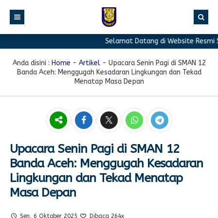
Selamat Datang di Website Resmi SMA
BERANDA
PROFIL
Anda disini :
Home
-
Artikel
-
Upacara Senin Pagi di SMAN 12
Banda Aceh: Menggugah Kesadaran Lingkungan dan Tekad
BERITA
Sambutan Kepala Sekolah
Menatap Masa Depan
PROGRAM
Sejarah Singkat
Berita Prestasi
PRESTASI
Visi & Misi
Berita Sekolah
Kurikulum
FASILITAS
Akreditasi
Artikel
Ekstrakurikuler
Upacara Senin Pagi di SMAN 12
GALERI
Struktur Organisasi
Blog Guru
Pramuka
Banda Aceh: Menggugah Kesadaran
PPDB
Pengumuman
FOTO
Sekolah
PMR
Lingkungan dan Tekad Menatap
Masa Depan
DOWNLOAD
Agenda
VIDEO
Komite
Klub Bahasa
TAUTAN
Osis
Design Grafis
Sen, 6 Oktober 2025
Dibaca 264x