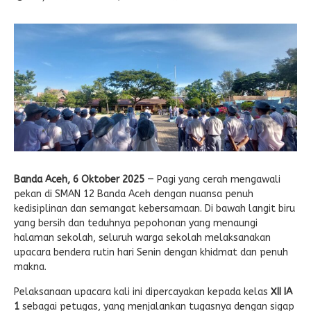
E-LEARNING
Ekonomi Kreatif
ABSENSI
Absensi Guru
Banda Aceh, 6 Oktober 2025
— Pagi yang cerah mengawali
pekan di SMAN 12 Banda Aceh dengan nuansa penuh
kedisiplinan dan semangat kebersamaan. Di bawah langit biru
yang bersih dan teduhnya pepohonan yang menaungi
halaman sekolah, seluruh warga sekolah melaksanakan
upacara bendera rutin hari Senin dengan khidmat dan penuh
makna.
Pelaksanaan upacara kali ini dipercayakan kepada kelas
XII IA
1
sebagai petugas, yang menjalankan tugasnya dengan sigap