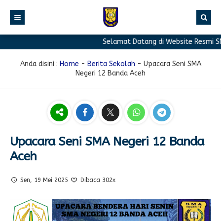
Selamat Datang di Website Resmi SMA 
BERANDA
PROFIL
Anda disini :
Home
-
Berita Sekolah
-
Upacara Seni SMA
Negeri 12 Banda Aceh
BERITA
Sambutan Kepala Sekolah
PROGRAM
Sejarah Singkat
Berita Prestasi
PRESTASI
Visi & Misi
Berita Sekolah
Kurikulum
FASILITAS
Akreditasi
Artikel
Ekstrakurikuler
Upacara Seni SMA Negeri 12 Banda
Aceh
GALERI
Struktur Organisasi
Blog Guru
Pramuka
PPDB
Pengumuman
FOTO
Sekolah
PMR
Sen, 19 Mei 2025
Dibaca 302x
DOWNLOAD
Agenda
VIDEO
Komite
Klub Bahasa
TAUTAN
Osis
Design Grafis