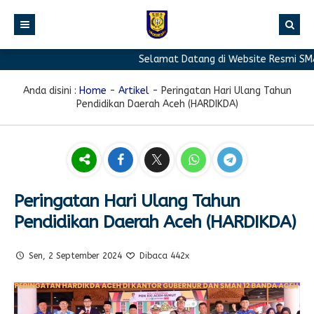
Selamat Datang di Website Resmi SMA 
BERANDA
PROFIL
Anda disini :
Home
-
Artikel
-
Peringatan Hari Ulang Tahun
Pendidikan Daerah Aceh (HARDIKDA)
BERITA
Sambutan Kepala Sekolah
PROGRAM
Sejarah Singkat
Berita Prestasi
PRESTASI
Visi & Misi
Berita Sekolah
Kurikulum
FASILITAS
Akreditasi
Artikel
Ekstrakurikuler
Peringatan Hari Ulang Tahun
Pendidikan Daerah Aceh (HARDIKDA)
GALERI
Struktur Organisasi
Blog Guru
Pramuka
PPDB
Pengumuman
FOTO
Sekolah
PMR
Sen, 2 September 2024
Dibaca 442x
DOWNLOAD
Agenda
VIDEO
Komite
Klub Bahasa
TAUTAN
Osis
Design Grafis