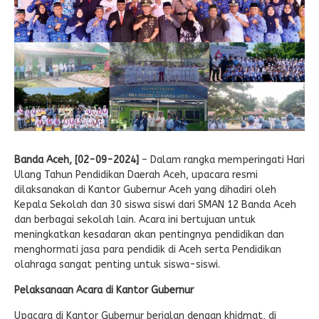
E-LEARNING
Ekonomi Kreatif
ABSENSI
Absensi Guru
Banda Aceh, [02-09-2024]
– Dalam rangka memperingati Hari
Ulang Tahun Pendidikan Daerah Aceh, upacara resmi
dilaksanakan di Kantor Gubernur Aceh yang dihadiri oleh
Kepala Sekolah dan 30 siswa siswi dari SMAN 12 Banda Aceh
dan berbagai sekolah lain. Acara ini bertujuan untuk
meningkatkan kesadaran akan pentingnya pendidikan dan
menghormati jasa para pendidik di Aceh serta Pendidikan
olahraga sangat penting untuk siswa-siswi.
Pelaksanaan Acara di Kantor Gubernur
Upacara di Kantor Gubernur berjalan dengan khidmat, di