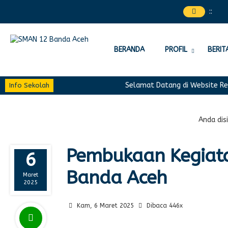
:
:
BERANDA
PROFIL
BERIT
Selamat Datang di Website Resm
Info Sekolah
Anda disin
Pembukaan Kegiat
6
Banda Aceh
Maret
2025
Kam, 6 Maret 2025
Dibaca 446x