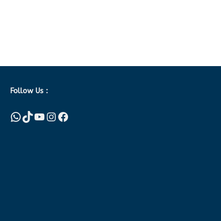
Follow Us :
WhatsApp
TikTok
YouTube
Instagram
Facebook