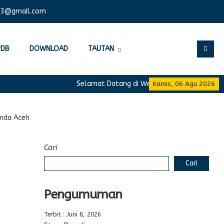
03@gmail.com
PDB
DOWNLOAD
TAUTAN
Selamat Datang di Website Resmi SMA Negeri 
Kamis, 06 Agu 2026
nda Aceh
Cari
Cari
Pengumuman
Terbit : Juni 8, 2026