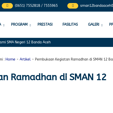
(0651) 7552818 / 7555965
sman12bandaaceh
A
PROGRAM
PRESTASI
FASILITAS
GALERI
P
i SMA Negeri 12 Banda Aceh
i :
Home
-
Artikel
-
Pembukaan Kegiatan Ramadhan di SMAN 12 Ba
an Ramadhan di SMAN 12