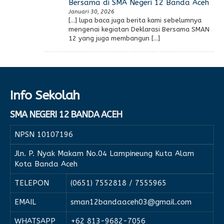
Bersama di SMA Negeri 12 Banda Aceh
Januari 30, 2026
[…] lupa baca juga berita kami sebelumnya
mengenai kegiatan Deklarasi Bersama SMAN
12 yang juga membangun […]
Info Sekolah
SMA NEGERI 12 BANDA ACEH
NPSN
10107196
Jln. P. Nyak Makam No.04 Lampineung Kuta Alam
Kota Banda Aceh
TELEPON
(0651) 7552818 / 7555965
EMAIL
sman12bandaaceh03@gmail.com
WHATSAPP
+62 813-9682-7056