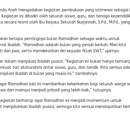
Banda Aceh mengadakan kegiatan pembukaan yang istimewa sebagai 
egiatan ini dihadiri oleh seluruh siswa, guru, dan tenaga kependidi
ka secara resmi oleh Ibu Kepala Sekolah Nurjannah, S.Pd., M.Pd., yang
kan betapa pentingnya bulan Ramadhan sebagai waktu untuk
l ibadah. “Ramadhan adalah bulan yang penuh berkah. Mari kita
dan jiwa, serta mendekatkan diri kepada Allah SWT,” ujarnya.
 dalam menjalani ibadah puasa. “Kegiatan ini bukan hanya tentan
uat tali silaturahmi antar siswa, guru, dan tendik. Kita semua ad
alani ibadah di bulan yang mulia ini,” tambahnya.
agar Ramadhan kali ini memberikan keberkahan bagi seluruh warga s
qwa dan mampu menjadi pribadi yang lebih baik,” tutupnya.
 kegiatan berharap agar Ramadhan ini menjadi momentum untuk
at menjalankan ibadah puasa, semoga kita semua mendapatkan ber