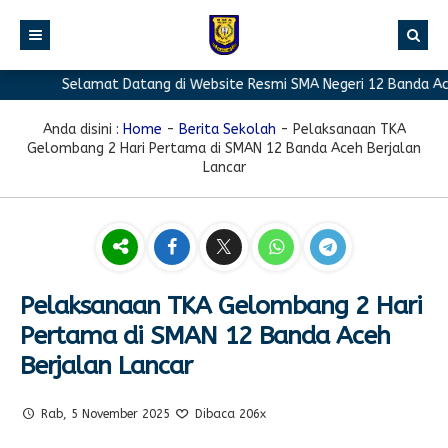
Selamat Datang di Website Resmi SMA Negeri 12 Banda Aceh
BERANDA
PROFIL
Anda disini :
Home
-
Berita Sekolah
-
Pelaksanaan TKA
Gelombang 2 Hari Pertama di SMAN 12 Banda Aceh Berjalan
BERITA
Sambutan Kepala Sekolah
Lancar
PROGRAM
Sejarah Singkat
Berita Prestasi
PRESTASI
Visi & Misi
Berita Sekolah
Kurikulum
FASILITAS
Akreditasi
Artikel
Ekstrakurikuler
Pelaksanaan TKA Gelombang 2 Hari
GALERI
Struktur Organisasi
Blog Guru
Pramuka
Pertama di SMAN 12 Banda Aceh
PPDB
Pengumuman
FOTO
Sekolah
PMR
Berjalan Lancar
DOWNLOAD
Agenda
VIDEO
Komite
Klub Bahasa
Rab, 5 November 2025
Dibaca 206x
TAUTAN
Osis
Design Grafis