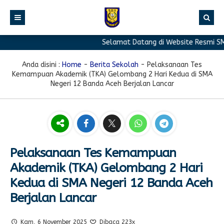
Selamat Datang di Website Resmi SMA 
BERANDA
PROFIL
Anda disini :
Home
-
Berita Sekolah
-
Pelaksanaan Tes
Kemampuan Akademik (TKA) Gelombang 2 Hari Kedua di SMA
BERITA
Sambutan Kepala Sekolah
Negeri 12 Banda Aceh Berjalan Lancar
PROGRAM
Sejarah Singkat
Berita Prestasi
PRESTASI
Visi & Misi
Berita Sekolah
Kurikulum
FASILITAS
Akreditasi
Artikel
Ekstrakurikuler
Pelaksanaan Tes Kemampuan
GALERI
Struktur Organisasi
Blog Guru
Pramuka
Akademik (TKA) Gelombang 2 Hari
PPDB
Pengumuman
FOTO
Sekolah
PMR
Kedua di SMA Negeri 12 Banda Aceh
Berjalan Lancar
DOWNLOAD
Agenda
VIDEO
Komite
Klub Bahasa
TAUTAN
Osis
Design Grafis
Kam, 6 November 2025
Dibaca 223x