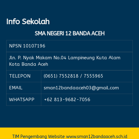
Info Sekolah
SMA NEGERI 12 BANDA ACEH
NPSN
10107196
Jln. P. Nyak Makam No.04 Lampineung Kuta Alam
Kota Banda Aceh
TELEPON
(0651) 7552818 / 7555965
EMAIL
sman12bandaaceh03@gmail.com
WHATSAPP
+62 813-9682-7056
TIM Pengembang Website www.sman12bandaaceh.sch.id