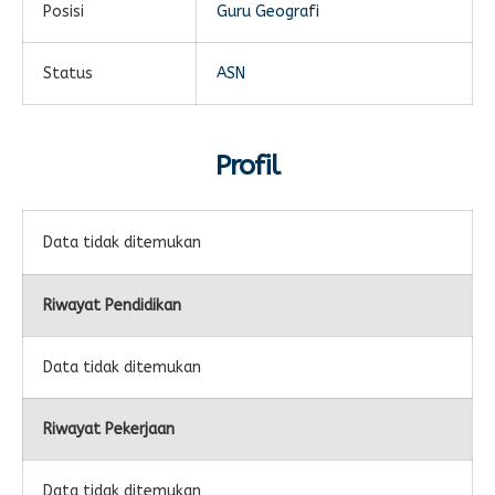
Posisi
Guru Geografi
E-LEARNING
Ekonomi Kreatif
ABSENSI
Status
ASN
Absensi Guru
Profil
Data tidak ditemukan
Riwayat Pendidikan
Data tidak ditemukan
Riwayat Pekerjaan
Data tidak ditemukan