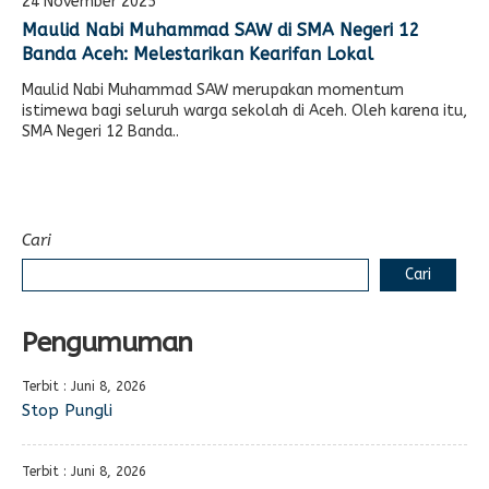
24 November 2025
E-LEARNING
Ekonomi Kreatif
Maulid Nabi Muhammad SAW di SMA Negeri 12
Banda Aceh: Melestarikan Kearifan Lokal
ABSENSI
Maulid Nabi Muhammad SAW merupakan momentum
Absensi Guru
istimewa bagi seluruh warga sekolah di Aceh. Oleh karena itu,
SMA Negeri 12 Banda..
Cari
Cari
Pengumuman
Terbit : Juni 8, 2026
Stop Pungli
Terbit : Juni 8, 2026