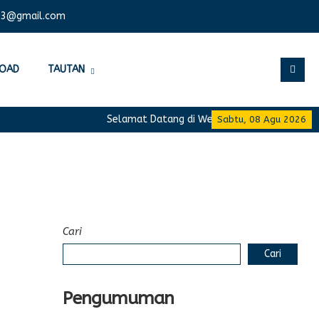
03@gmail.com
OAD
TAUTAN
Selamat Datang di Website Resmi SMA Negeri 1
Sabtu, 08 Agu 2026
Cari
Cari
Pengumuman