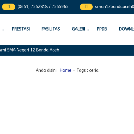
(0651) 7552818 / 7555965
sman12bandaaceh
PRESTASI
FASILITAS
GALERI
PPDB
DOWNL
 SMA Negeri 12 Banda Aceh
Anda disini :
Home
- Tags :
ceria