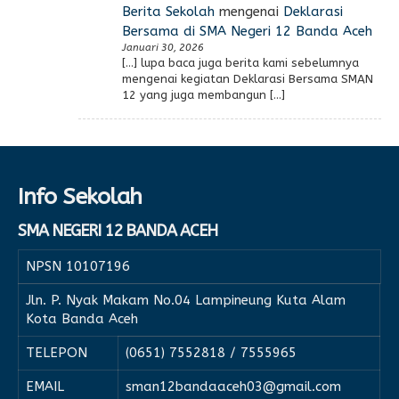
Berita Sekolah
mengenai
Deklarasi
Bersama di SMA Negeri 12 Banda Aceh
Januari 30, 2026
[…] lupa baca juga berita kami sebelumnya
mengenai kegiatan Deklarasi Bersama SMAN
12 yang juga membangun […]
Info Sekolah
SMA NEGERI 12 BANDA ACEH
NPSN
10107196
Jln. P. Nyak Makam No.04 Lampineung Kuta Alam
Kota Banda Aceh
TELEPON
(0651) 7552818 / 7555965
EMAIL
sman12bandaaceh03@gmail.com