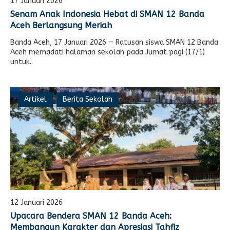
17 Januari 2026
E-LEARNING
Ekonomi Kreatif
Senam Anak Indonesia Hebat di SMAN 12 Banda
Aceh Berlangsung Meriah
ABSENSI
Banda Aceh, 17 Januari 2026 — Ratusan siswa SMAN 12 Banda
Absensi Guru
Aceh memadati halaman sekolah pada Jumat pagi (17/1)
untuk..
Artikel
Berita Sekolah
12 Januari 2026
Upacara Bendera SMAN 12 Banda Aceh:
Membangun Karakter dan Apresiasi Tahfiz