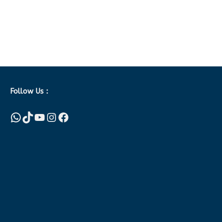
Follow Us :
WhatsApp
TikTok
YouTube
Instagram
Facebook