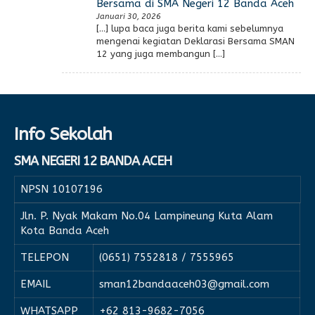
Bersama di SMA Negeri 12 Banda Aceh
Januari 30, 2026
[…] lupa baca juga berita kami sebelumnya
mengenai kegiatan Deklarasi Bersama SMAN
12 yang juga membangun […]
Info Sekolah
SMA NEGERI 12 BANDA ACEH
NPSN
10107196
Jln. P. Nyak Makam No.04 Lampineung Kuta Alam
Kota Banda Aceh
TELEPON
(0651) 7552818 / 7555965
EMAIL
sman12bandaaceh03@gmail.com
WHATSAPP
+62 813-9682-7056