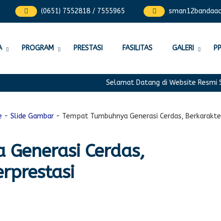
(0651) 7552818 / 7555965
sman12bandaa
A
PROGRAM
PRESTASI
FASILITAS
GALERI
P
Selamat Datang di Website Resmi SMA
e
-
Slide Gambar
-
Tempat Tumbuhnya Generasi Cerdas, Berkarakter
Generasi Cerdas,
rprestasi