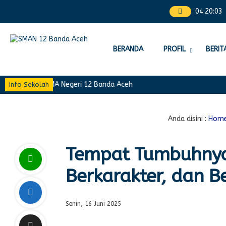
04
:
20
:
04
BERANDA
PROFIL
BERIT
ite Resmi SMA Negeri 12 Banda Aceh
Info Sekolah
Anda disini :
Hom
Tempat Tumbuhnya 
Berkarakter, dan Be
Senin, 16 Juni 2025