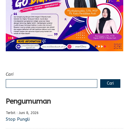
E-LEARNING
Ekonomi Kreatif
ABSENSI
Absensi Guru
Cari
Cari
Pengumuman
Terbit : Juni 8, 2026
Stop Pungli