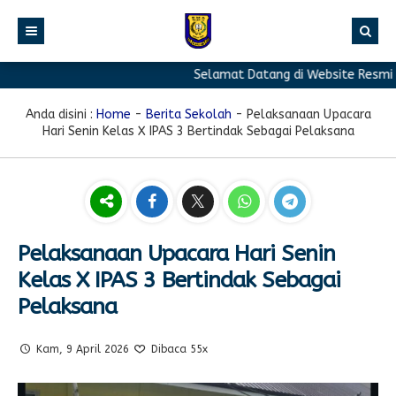
Selamat Datang di Website Resmi SMA
BERANDA
PROFIL
Anda disini :
Home
-
Berita Sekolah
-
Pelaksanaan Upacara
Hari Senin Kelas X IPAS 3 Bertindak Sebagai Pelaksana
BERITA
Sambutan Kepala Sekolah
PROGRAM
Sejarah Singkat
Berita Prestasi
PRESTASI
Visi & Misi
Berita Sekolah
Kurikulum
FASILITAS
Akreditasi
Artikel
Ekstrakurikuler
Pelaksanaan Upacara Hari Senin
Kelas X IPAS 3 Bertindak Sebagai
GALERI
Struktur Organisasi
Blog Guru
Pramuka
Pelaksana
PPDB
Pengumuman
FOTO
Sekolah
PMR
DOWNLOAD
Agenda
VIDEO
Komite
Klub Bahasa
Kam, 9 April 2026
Dibaca 55x
TAUTAN
Osis
Design Grafis