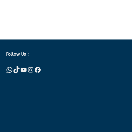
Follow Us :
WhatsApp
TikTok
YouTube
Instagram
Facebook