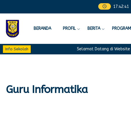
17
:
42
:
42
BERANDA
PROFIL
BERITA
PROGRAM
Selamat Datang di Website Re
Info Sekolah
Guru Informatika
Novi Nanda Resta, M.Pd
Guru Informatika