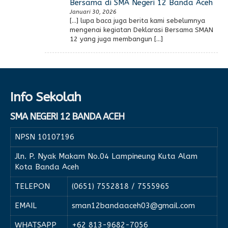
Bersama di SMA Negeri 12 Banda Aceh
Januari 30, 2026
[…] lupa baca juga berita kami sebelumnya
mengenai kegiatan Deklarasi Bersama SMAN
12 yang juga membangun […]
Info Sekolah
SMA NEGERI 12 BANDA ACEH
NPSN
10107196
Jln. P. Nyak Makam No.04 Lampineung Kuta Alam
Kota Banda Aceh
TELEPON
(0651) 7552818 / 7555965
EMAIL
sman12bandaaceh03@gmail.com
WHATSAPP
+62 813-9682-7056