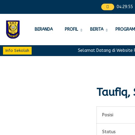
04
:
29
:
55
BERANDA
PROFIL
BERITA
PROGRAM
Selamat Datang di Website R
Info Sekolah
Taufiq, 
Posisi
Status