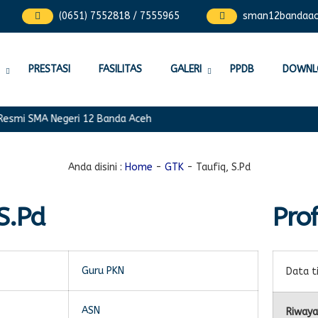
(0651) 7552818 / 7555965
sman12bandaa
PRESTASI
FASILITAS
GALERI
PPDB
DOWNL
esmi SMA Negeri 12 Banda Aceh
Anda disini :
Home
-
GTK
-
Taufiq, S.Pd
S.Pd
Prof
Guru PKN
Data t
ASN
Riwaya