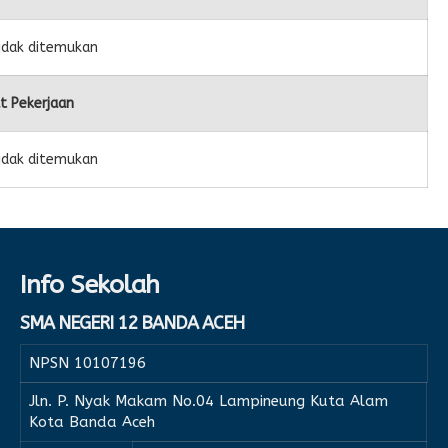
idak ditemukan
t Pekerjaan
idak ditemukan
Info Sekolah
SMA NEGERI 12 BANDA ACEH
NPSN
10107196
Jln. P. Nyak Makam No.04 Lampineung Kuta Alam
Kota Banda Aceh