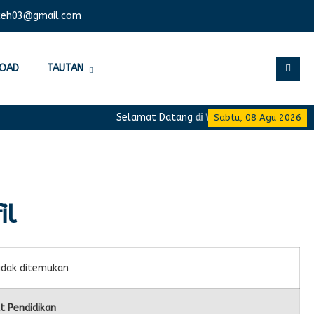
ceh03@gmail.com
OAD
TAUTAN
Selamat Datang di Website Resmi SMA Nege
Sabtu, 08 Agu 2026
il
idak ditemukan
t Pendidikan