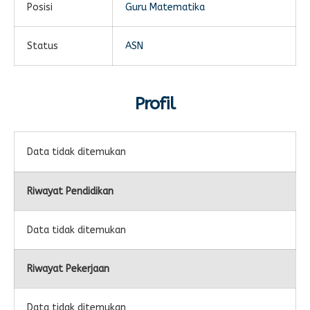
Posisi
Guru Matematika
E-LEARNING
Ekonomi Kreatif
ABSENSI
Status
ASN
Absensi Guru
Profil
Data tidak ditemukan
Riwayat Pendidikan
Data tidak ditemukan
Riwayat Pekerjaan
Data tidak ditemukan