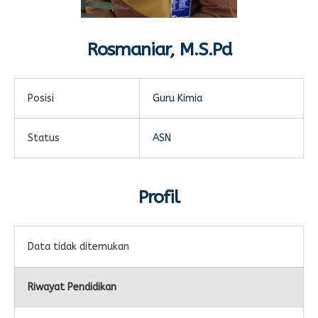
E-LEARNING
Ekonomi Kreatif
ABSENSI
Rosmaniar, M.S.Pd
Absensi Guru
Posisi
Guru Kimia
Status
ASN
Profil
Data tidak ditemukan
Riwayat Pendidikan