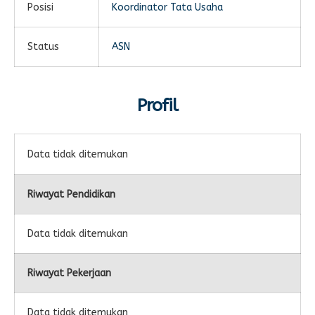
Posisi
Koordinator Tata Usaha
E-LEARNING
Ekonomi Kreatif
ABSENSI
Status
ASN
Absensi Guru
Profil
Data tidak ditemukan
Riwayat Pendidikan
Data tidak ditemukan
Riwayat Pekerjaan
Data tidak ditemukan