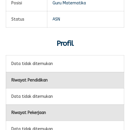
Posisi
Guru Matematika
E-LEARNING
Ekonomi Kreatif
ABSENSI
Status
ASN
Absensi Guru
Profil
Data tidak ditemukan
Riwayat Pendidikan
Data tidak ditemukan
Riwayat Pekerjaan
Data tidak ditemukan