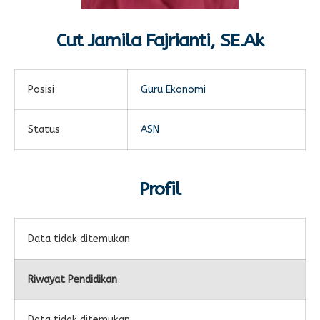
E-LEARNING
Ekonomi Kreatif
Cut Jamila Fajrianti, SE.Ak
ABSENSI
Absensi Guru
Posisi
Guru Ekonomi
Status
ASN
Profil
Data tidak ditemukan
Riwayat Pendidikan
Data tidak ditemukan