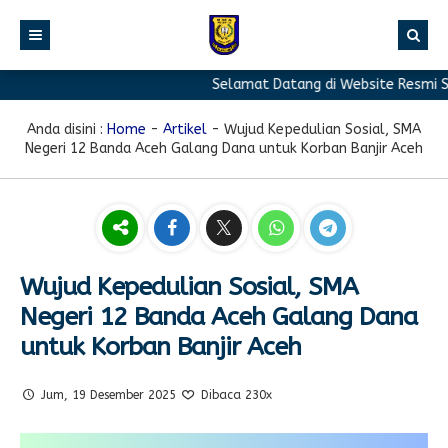
Selamat Datang di Website Resmi SMA
BERANDA
PROFIL
Anda disini :
Home
-
Artikel
-
Wujud Kepedulian Sosial, SMA
Negeri 12 Banda Aceh Galang Dana untuk Korban Banjir Aceh
BERITA
Sambutan Kepala Sekolah
PROGRAM
Sejarah Singkat
Berita Prestasi
PRESTASI
Visi & Misi
Berita Sekolah
Kurikulum
FASILITAS
Akreditasi
Artikel
Ekstrakurikuler
Wujud Kepedulian Sosial, SMA
Negeri 12 Banda Aceh Galang Dana
GALERI
Struktur Organisasi
Blog Guru
Pramuka
untuk Korban Banjir Aceh
PPDB
Pengumuman
FOTO
Sekolah
PMR
DOWNLOAD
Agenda
VIDEO
Komite
Klub Bahasa
Jum, 19 Desember 2025
Dibaca 230x
TAUTAN
Osis
Design Grafis