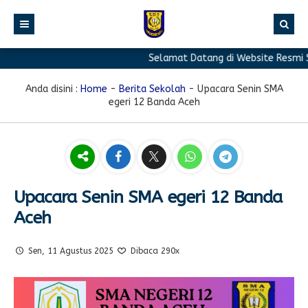
Selamat Datang di Website Resmi SMA
BERANDA
PROFIL
Anda disini :
Home
-
Berita Sekolah
-
Upacara Senin SMA
egeri 12 Banda Aceh
BERITA
Sambutan Kepala Sekolah
PROGRAM
Sejarah Singkat
Berita Prestasi
PRESTASI
Visi & Misi
Berita Sekolah
Kurikulum
FASILITAS
Akreditasi
Artikel
Ekstrakurikuler
Upacara Senin SMA egeri 12 Banda
Aceh
GALERI
Struktur Organisasi
Blog Guru
Pramuka
PPDB
Pengumuman
FOTO
Sekolah
PMR
Sen, 11 Agustus 2025
Dibaca 290x
DOWNLOAD
Agenda
VIDEO
Komite
Klub Bahasa
TAUTAN
Osis
Design Grafis