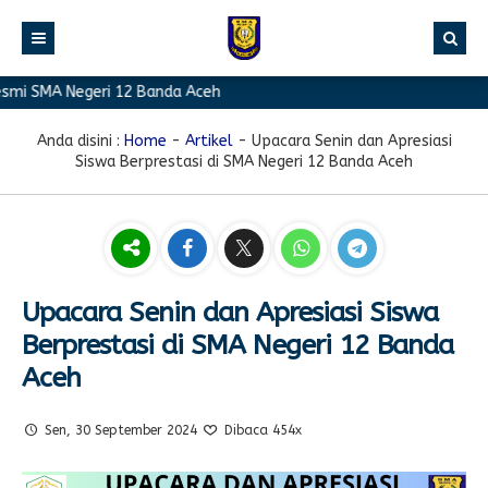
i SMA Negeri 12 Banda Aceh
BERANDA
PROFIL
Anda disini :
Home
-
Artikel
-
Upacara Senin dan Apresiasi
Siswa Berprestasi di SMA Negeri 12 Banda Aceh
BERITA
Sambutan Kepala Sekolah
PROGRAM
Sejarah Singkat
Berita Prestasi
PRESTASI
Visi & Misi
Berita Sekolah
Kurikulum
FASILITAS
Akreditasi
Artikel
Ekstrakurikuler
Upacara Senin dan Apresiasi Siswa
Berprestasi di SMA Negeri 12 Banda
GALERI
Struktur Organisasi
Blog Guru
Pramuka
Aceh
PPDB
Pengumuman
FOTO
Sekolah
PMR
DOWNLOAD
Agenda
VIDEO
Komite
Klub Bahasa
Sen, 30 September 2024
Dibaca 454x
TAUTAN
Osis
Design Grafis