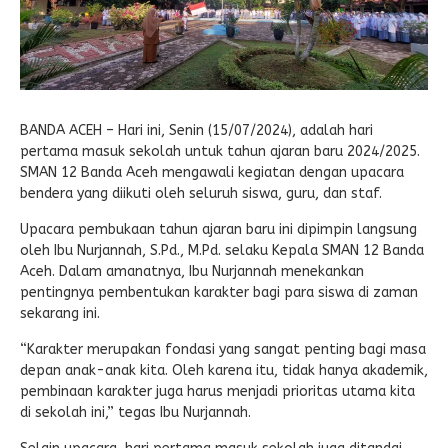
E-LEARNING
Ekonomi Kreatif
ABSENSI
Absensi Guru
BANDA ACEH – Hari ini, Senin (15/07/2024), adalah hari
pertama masuk sekolah untuk tahun ajaran baru 2024/2025.
SMAN 12 Banda Aceh mengawali kegiatan dengan upacara
bendera yang diikuti oleh seluruh siswa, guru, dan staf.
Upacara pembukaan tahun ajaran baru ini dipimpin langsung
oleh Ibu Nurjannah, S.Pd., M.Pd. selaku Kepala SMAN 12 Banda
Aceh. Dalam amanatnya, Ibu Nurjannah menekankan
pentingnya pembentukan karakter bagi para siswa di zaman
sekarang ini.
“Karakter merupakan fondasi yang sangat penting bagi masa
depan anak-anak kita. Oleh karena itu, tidak hanya akademik,
pembinaan karakter juga harus menjadi prioritas utama kita
di sekolah ini,” tegas Ibu Nurjannah.