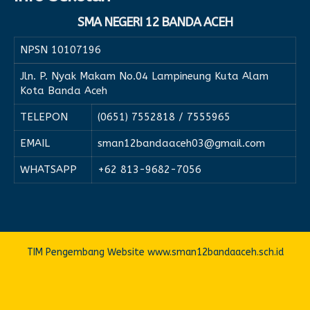
SMA NEGERI 12 BANDA ACEH
NPSN
10107196
Jln. P. Nyak Makam No.04 Lampineung Kuta Alam
Kota Banda Aceh
TELEPON
(0651) 7552818 / 7555965
EMAIL
sman12bandaaceh03@gmail.com
WHATSAPP
+62 813-9682-7056
TIM Pengembang Website www.sman12bandaaceh.sch.id