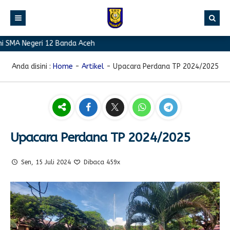
SMA Negeri 12 Banda Aceh
BERANDA
PROFIL
Anda disini :
Home
-
Artikel
-
Upacara Perdana TP 2024/2025
BERITA
Sambutan Kepala Sekolah
PROGRAM
Sejarah Singkat
Berita Prestasi
PRESTASI
Visi & Misi
Berita Sekolah
Kurikulum
Upacara Perdana TP 2024/2025
FASILITAS
Akreditasi
Artikel
Ekstrakurikuler
GALERI
Struktur Organisasi
Blog Guru
Pramuka
Sen, 15 Juli 2024
Dibaca 459x
PPDB
Pengumuman
FOTO
Sekolah
PMR
DOWNLOAD
Agenda
VIDEO
Komite
Klub Bahasa
TAUTAN
Osis
Design Grafis