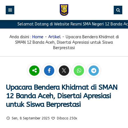
Selamat Datang di Website Resmi SMA Negeri 12 Banda Aceh
BERANDA
PROFIL
Anda disini :
Home
-
Artikel
-
Upacara Bendera Khidmat di
SMAN 12 Banda Aceh, Disertai Apresiasi untuk Siswa
BERITA
Sambutan Kepala Sekolah
Berprestasi
PROGRAM
Sejarah Singkat
Berita Prestasi
PRESTASI
Visi & Misi
Berita Sekolah
Kurikulum
FASILITAS
Akreditasi
Artikel
Ekstrakurikuler
Upacara Bendera Khidmat di SMAN
GALERI
Struktur Organisasi
Blog Guru
Pramuka
12 Banda Aceh, Disertai Apresiasi
PPDB
Pengumuman
FOTO
Sekolah
PMR
untuk Siswa Berprestasi
DOWNLOAD
Agenda
VIDEO
Komite
Klub Bahasa
Sen, 8 September 2025
Dibaca 250x
TAUTAN
Osis
Design Grafis