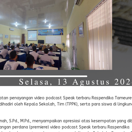
iatan penayangan video podcast Speak terbaru Raspendika Tameur
 dihadiri oleh Kepala Sekolah, Tim (TPPK), serta para siswa di lingku
ah, S.Pd., M.Pd., menyampaikan apresiasi atas kesempatan yang di
yangan perdana (premiere) video podcast Speak terbaru Raspendika