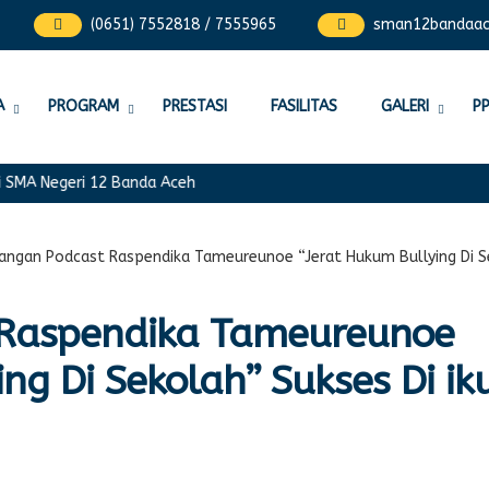
(0651) 7552818 / 7555965
sman12bandaa
A
PROGRAM
PRESTASI
FASILITAS
GALERI
P
 Negeri 12 Banda Aceh
angan Podcast Raspendika Tameureunoe “Jerat Hukum Bullying Di Sek
 Raspendika Tameureunoe
ng Di Sekolah” Sukses Di iku