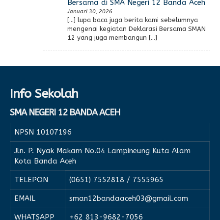
Bersama di SMA Negeri 12 Banda Aceh
Januari 30, 2026
[…] lupa baca juga berita kami sebelumnya
mengenai kegiatan Deklarasi Bersama SMAN
12 yang juga membangun […]
Info Sekolah
SMA NEGERI 12 BANDA ACEH
NPSN
10107196
Jln. P. Nyak Makam No.04 Lampineung Kuta Alam
Kota Banda Aceh
TELEPON
(0651) 7552818 / 7555965
EMAIL
sman12bandaaceh03@gmail.com
WHATSAPP
+62 813-9682-7056