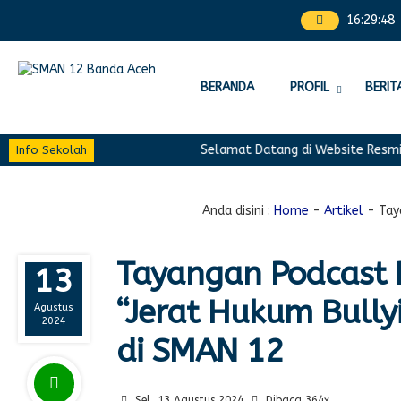
16
:
29
:
49
BERANDA
PROFIL
BERIT
Selamat Datang di Website Resmi SMA
Info Sekolah
Anda disini :
Home
-
Artikel
-
Tay
Tayangan Podcast
13
“Jerat Hukum Bullyi
Agustus
2024
di SMAN 12
Sel, 13 Agustus 2024
Dibaca 364x