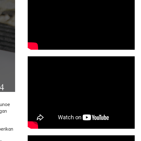
eunoe
ngan
berikan