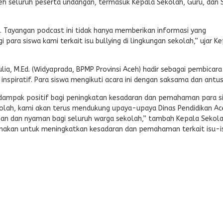
oleh seluruh peserta undangan, termasuk Kepala Sekolah, Guru, dan 
i. Tayangan podcast ini tidak hanya memberikan informasi yang
ara siswa kami terkait isu bullying di lingkungan sekolah,” ujar K
lia, M.Ed. (Widyaprada, BPMP Provinsi Aceh) hadir sebagai pembicara
piratif. Para siswa mengikuti acara ini dengan saksama dan antus
 dampak positif bagi peningkatan kesadaran dan pemahaman para s
 sekolah, kami akan terus mendukung upaya-upaya Dinas Pendidikan A
n dan nyaman bagi seluruh warga sekolah,” tambah Kepala Sekola
sanakan untuk meningkatkan kesadaran dan pemahaman terkait isu-i