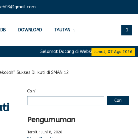
ceh03@gmail.com
PDB
DOWNLOAD
TAUTAN
Selamat Datang di Website Resmi SMA Negeri 12 Ba
Jumat, 07 Agu 2026
olah” Sukses Di ikuti di SMAN 12
Cari
Cari
ti
Pengumuman
Terbit : Juni 8, 2026