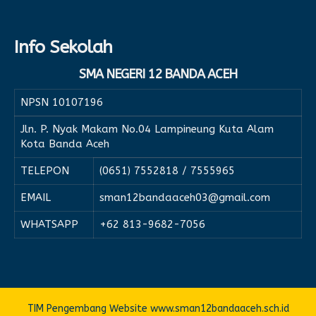
Info Sekolah
SMA NEGERI 12 BANDA ACEH
NPSN
10107196
Jln. P. Nyak Makam No.04 Lampineung Kuta Alam
Kota Banda Aceh
TELEPON
(0651) 7552818 / 7555965
EMAIL
sman12bandaaceh03@gmail.com
WHATSAPP
+62 813-9682-7056
TIM Pengembang Website www.sman12bandaaceh.sch.id