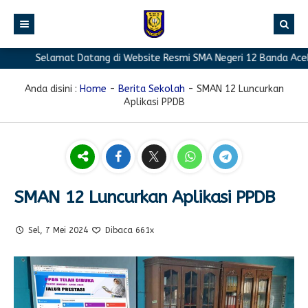
Selamat Datang di Website Resmi SMA Negeri 12 Banda Aceh
BERANDA
PROFIL
Anda disini :
Home
-
Berita Sekolah
-
SMAN 12 Luncurkan
Aplikasi PPDB
BERITA
Sambutan Kepala Sekolah
PROGRAM
Sejarah Singkat
Berita Prestasi
PRESTASI
Visi & Misi
Berita Sekolah
Kurikulum
FASILITAS
Akreditasi
Artikel
Ekstrakurikuler
SMAN 12 Luncurkan Aplikasi PPDB
GALERI
Struktur Organisasi
Blog Guru
Pramuka
Sel, 7 Mei 2024
Dibaca 661x
PPDB
Pengumuman
FOTO
Sekolah
PMR
DOWNLOAD
Agenda
VIDEO
Komite
Klub Bahasa
TAUTAN
Osis
Design Grafis