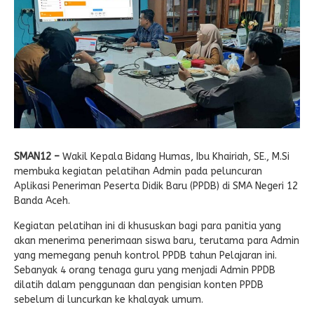
E-LEARNING
Ekonomi Kreatif
ABSENSI
Absensi Guru
SMAN12 –
Wakil Kepala Bidang Humas, Ibu Khairiah, SE., M.Si
membuka kegiatan pelatihan Admin pada peluncuran
Aplikasi Peneriman Peserta Didik Baru (PPDB) di SMA Negeri 12
Banda Aceh.
Kegiatan pelatihan ini di khususkan bagi para panitia yang
akan menerima penerimaan siswa baru, terutama para Admin
yang memegang penuh kontrol PPDB tahun Pelajaran ini.
Sebanyak 4 orang tenaga guru yang menjadi Admin PPDB
dilatih dalam penggunaan dan pengisian konten PPDB
sebelum di luncurkan ke khalayak umum.