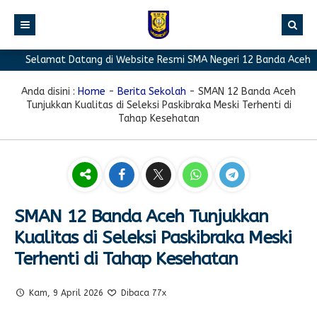
Selamat Datang di Website Resmi SMA Negeri 12 Banda Aceh
BERANDA
PROFIL
Anda disini :
Home
-
Berita Sekolah
-
SMAN 12 Banda Aceh
Tunjukkan Kualitas di Seleksi Paskibraka Meski Terhenti di
BERITA
Sambutan Kepala Sekolah
Tahap Kesehatan
PROGRAM
Sejarah Singkat
Berita Prestasi
PRESTASI
Visi & Misi
Berita Sekolah
Kurikulum
FASILITAS
Akreditasi
Artikel
Ekstrakurikuler
SMAN 12 Banda Aceh Tunjukkan
GALERI
Struktur Organisasi
Blog Guru
Pramuka
Kualitas di Seleksi Paskibraka Meski
PPDB
Pengumuman
FOTO
Sekolah
PMR
Terhenti di Tahap Kesehatan
DOWNLOAD
Agenda
VIDEO
Komite
Klub Bahasa
Kam, 9 April 2026
Dibaca 77x
TAUTAN
Osis
Design Grafis