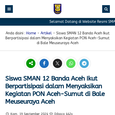
Selamat Datang di Website Resmi SMA Ne
BERANDA
PROFIL
Anda disini :
Home
-
Artikel
-
Siswa SMAN 12 Banda Aceh Ikut
Berpartisipasi dalam Menyaksikan Kegiatan PON Aceh-Sumut
BERITA
Sambutan Kepala Sekolah
di Bale Meuseuraya Aceh
PROGRAM
Sejarah Singkat
Berita Prestasi
PRESTASI
Visi & Misi
Berita Sekolah
Kurikulum
FASILITAS
Akreditasi
Artikel
Ekstrakurikuler
Siswa SMAN 12 Banda Aceh Ikut
GALERI
Struktur Organisasi
Blog Guru
Pramuka
Berpartisipasi dalam Menyaksikan
PPDB
Pengumuman
FOTO
Sekolah
PMR
Kegiatan PON Aceh-Sumut di Bale
Meuseuraya Aceh
DOWNLOAD
Agenda
VIDEO
Komite
Klub Bahasa
TAUTAN
Osis
Design Grafis
Kam, 19 September 2024
Dibaca 442x