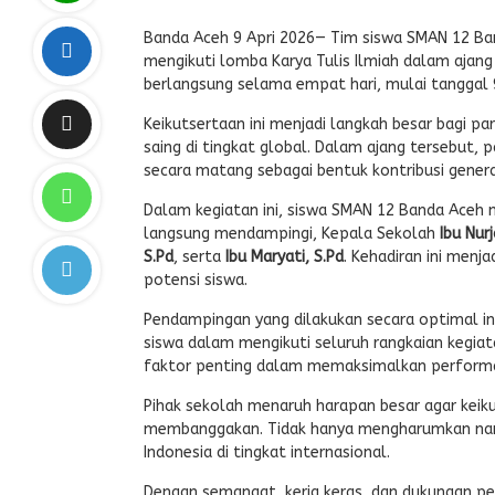
Banda Aceh 9 Apri 2026— Tim siswa SMAN 12 Ban
mengikuti lomba Karya Tulis Ilmiah dalam ajang 
berlangsung selama empat hari, mulai tanggal 9
Keikutsertaan ini menjadi langkah besar bagi 
saing di tingkat global. Dalam ajang tersebut, 
secara matang sebagai bentuk kontribusi genera
Dalam kegiatan ini, siswa SMAN 12 Banda Aceh 
langsung mendampingi, Kepala Sekolah
Ibu Nur
S.Pd
, serta
Ibu Maryati, S.Pd
. Kehadiran ini men
potensi siswa.
Pendampingan yang dilakukan secara optimal in
siswa dalam mengikuti seluruh rangkaian kegiata
faktor penting dalam memaksimalkan performa
Pihak sekolah menaruh harapan besar agar keik
membanggakan. Tidak hanya mengharumkan nam
Indonesia di tingkat internasional.
Dengan semangat, kerja keras, dan dukungan pe