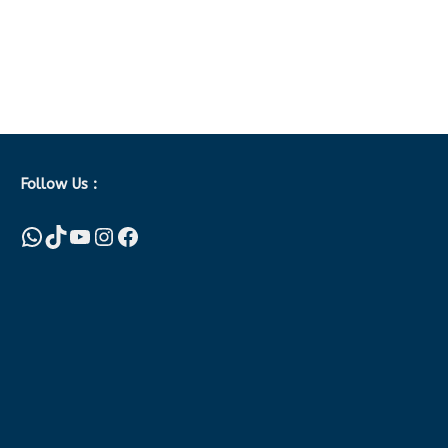
Follow Us :
WhatsApp
TikTok
YouTube
Instagram
Facebook