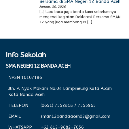
Bersama di SMA Negeri 12 Banda Aceh
Januari 30, 2026
[…] lupa baca juga berita kami sebelumnya
mengenai kegiatan Deklarasi Bersama SMAN
12 yang juga membangun […]
Info Sekolah
SMA NEGERI 12 BANDA ACEH
NPSN
10107196
Jln. P. Nyak Makam No.04 Lampineung Kuta Alam
Kota Banda Aceh
TELEPON
(0651) 7552818 / 7555965
EMAIL
sman12bandaaceh03@gmail.com
WHATSAPP
+62 813-9682-7056