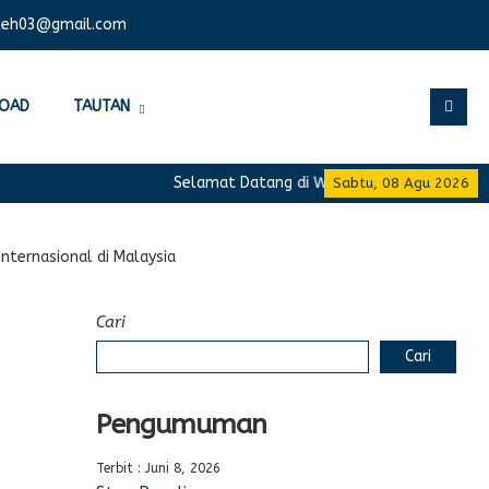
ceh03@gmail.com
OAD
TAUTAN
Selamat Datang di Website Resmi SMA Negeri
Sabtu, 08 Agu 2026
Internasional di Malaysia
Cari
Cari
Pengumuman
Terbit : Juni 8, 2026