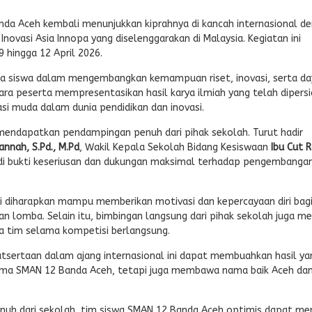
da Aceh kembali menunjukkan kiprahnya di kancah internasional d
Inovasi Asia Innopa yang diselenggarakan di Malaysia. Kegiatan ini
 hingga 12 April 2026.
para siswa dalam mengembangkan kemampuan riset, inovasi, serta d
para peserta mempresentasikan hasil karya ilmiah yang telah dipers
si muda dalam dunia pendidikan dan inovasi.
mendapatkan pendampingan penuh dari pihak sekolah. Turut hadir
jannah, S.Pd., M.Pd
, Wakil Kepala Sekolah Bidang Kesiswaan
Ibu Cut R
jadi bukti keseriusan dan dukungan maksimal terhadap pengembanga
i diharapkan mampu memberikan motivasi dan kepercayaan diri bagi
n lomba. Selain itu, bimbingan langsung dari pihak sekolah juga me
 tim selama kompetisi berlangsung.
utsertaan dalam ajang internasional ini dapat membuahkan hasil ya
a SMAN 12 Banda Aceh, tetapi juga membawa nama baik Aceh da
nuh dari sekolah, tim siswa SMAN 12 Banda Aceh optimis dapat mer