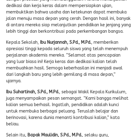
dedikasi dan kerja keras dalam mempersiapkan ujian,
membuktikan bahwa usaha dan ketekunan dapat membuka
jalan menuju masa depan yang cerah. Dengan hasil ini, banyak
di antara mereka siap melanjutkan pendidikan ke jenjang yang
lebih tinggi dan berkontribusi pada perkembangan bangsa.
Kepala Sekolah,
Ibu Nurjannah, S.Pd., M.Pd.
, memberikan
apresiasi tinggi kepada seluruh siswa yang telah menempuh
perjalanan akademis mereka. “Selamat atas pencapaian
yang luar biasa ini! Kerja keras dan dedikasi kalian telah
membuahkan hasil. Semoga keberhasilan ini menjadi awal
dari langkah baru yang lebih gemilang di masa depan,”
ujarnya.
Ibu Suhartinah, S.Pd., M.Pd.
, sebagai Wakil Kepala Kurikulum,
juga menyampaikan pesan semangat. “Kami bangga melihat
kalian semua berhasil. Ingatlah, pendidikan adalah kunci
untuk membuka berbagai peluang. Teruslah belajar dan
berinovasi, karena dunia menanti kontribusi kalian,” kata
beliau.
Selain itu,
Bapak Maulidin, S.Pd., M.Pd.
, selaku guru,