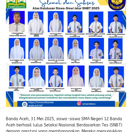
E-LEARNING
Ekonomi Kreatif
ABSENSI
Absensi Guru
Banda Aceh, 31 Mei 2025, siswa-siswa SMA Negeri 12 Banda
Aceh berhasil lulus Seleksi Nasional Berdasarkan Tes (SNBT)
dengan prestasi yang membanggakan. Mereka menunjukkan