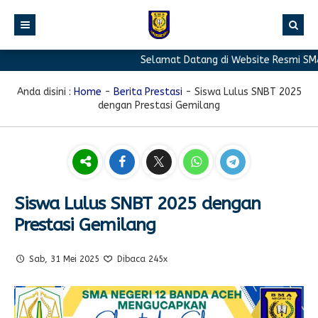
Selamat Datang di Website Resmi SMA N
BERANDA
PROFIL
Anda disini :
Home
-
Berita Prestasi
-
Siswa Lulus SNBT 2025
dengan Prestasi Gemilang
BERITA
Sambutan Kepala Sekolah
PROGRAM
Sejarah Singkat
Berita Prestasi
PRESTASI
Visi & Misi
Berita Sekolah
Kurikulum
FASILITAS
Akreditasi
Artikel
Ekstrakurikuler
Siswa Lulus SNBT 2025 dengan
Prestasi Gemilang
GALERI
Struktur Organisasi
Blog Guru
Pramuka
PPDB
Pengumuman
FOTO
Sekolah
PMR
Sab, 31 Mei 2025
Dibaca 245x
DOWNLOAD
Agenda
VIDEO
Komite
Klub Bahasa
TAUTAN
Osis
Design Grafis