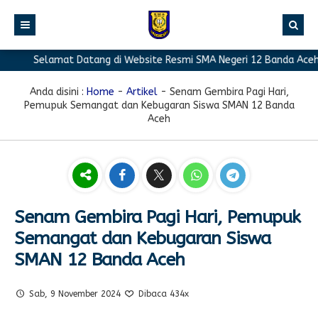
Selamat Datang di Website Resmi SMA Negeri 12 Banda Aceh
BERANDA
PROFIL
Anda disini :
Home
-
Artikel
-
Senam Gembira Pagi Hari,
Pemupuk Semangat dan Kebugaran Siswa SMAN 12 Banda
BERITA
Sambutan Kepala Sekolah
Aceh
PROGRAM
Sejarah Singkat
Berita Prestasi
PRESTASI
Visi & Misi
Berita Sekolah
Kurikulum
FASILITAS
Akreditasi
Artikel
Ekstrakurikuler
Senam Gembira Pagi Hari, Pemupuk
GALERI
Struktur Organisasi
Blog Guru
Pramuka
Semangat dan Kebugaran Siswa
PPDB
Pengumuman
FOTO
Sekolah
PMR
SMAN 12 Banda Aceh
DOWNLOAD
Agenda
VIDEO
Komite
Klub Bahasa
Sab, 9 November 2024
Dibaca 434x
TAUTAN
Osis
Design Grafis