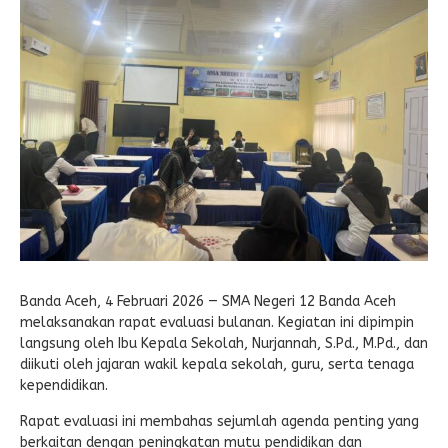
E-LEARNING
Ekonomi Kreatif
ABSENSI
Absensi Guru
Banda Aceh, 4 Februari 2026 — SMA Negeri 12 Banda Aceh
melaksanakan rapat evaluasi bulanan. Kegiatan ini dipimpin
langsung oleh Ibu Kepala Sekolah, Nurjannah, S.Pd., M.Pd., dan
diikuti oleh jajaran wakil kepala sekolah, guru, serta tenaga
kependidikan.
Rapat evaluasi ini membahas sejumlah agenda penting yang
berkaitan dengan peningkatan mutu pendidikan dan