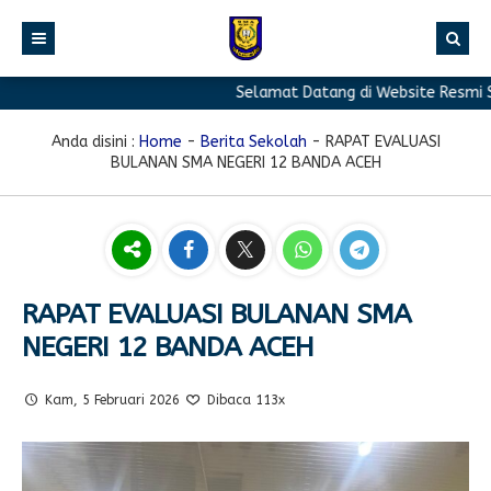
Selamat Datang di Website Resmi SMA
BERANDA
PROFIL
Anda disini :
Home
-
Berita Sekolah
-
RAPAT EVALUASI
BULANAN SMA NEGERI 12 BANDA ACEH
BERITA
Sambutan Kepala Sekolah
PROGRAM
Sejarah Singkat
Berita Prestasi
PRESTASI
Visi & Misi
Berita Sekolah
Kurikulum
FASILITAS
Akreditasi
Artikel
Ekstrakurikuler
RAPAT EVALUASI BULANAN SMA
NEGERI 12 BANDA ACEH
GALERI
Struktur Organisasi
Blog Guru
Pramuka
PPDB
Pengumuman
FOTO
Sekolah
PMR
Kam, 5 Februari 2026
Dibaca 113x
DOWNLOAD
Agenda
VIDEO
Komite
Klub Bahasa
TAUTAN
Osis
Design Grafis