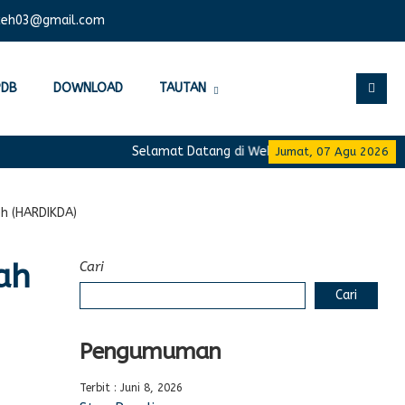
ceh03@gmail.com
PDB
DOWNLOAD
TAUTAN
Selamat Datang di Website Resmi SMA Negeri 1
Jumat, 07 Agu 2026
eh (HARDIKDA)
ah
Cari
Cari
Pengumuman
Terbit : Juni 8, 2026