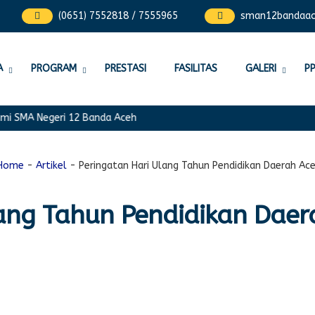
(0651) 7552818 / 7555965
sman12bandaa
A
PROGRAM
PRESTASI
FASILITAS
GALERI
P
 SMA Negeri 12 Banda Aceh
Home
-
Artikel
-
Peringatan Hari Ulang Tahun Pendidikan Daerah Ac
lang Tahun Pendidikan Daer