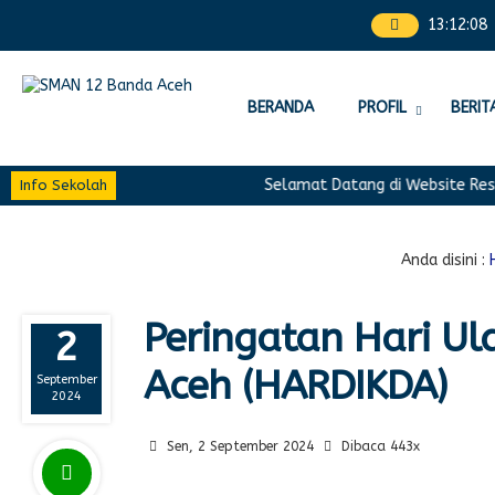
13
:
12
:
08
BERANDA
PROFIL
BERIT
Selamat Datang di Website Resmi
Info Sekolah
Anda disini :
Peringatan Hari U
2
Aceh (HARDIKDA)
September
2024
Sen, 2 September 2024
Dibaca 443x