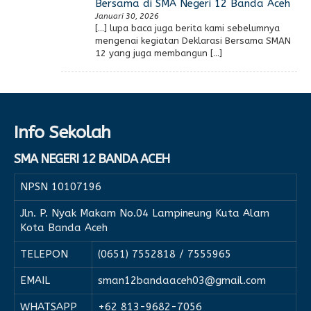
Bersama di SMA Negeri 12 Banda Aceh
Januari 30, 2026
[…] lupa baca juga berita kami sebelumnya
mengenai kegiatan Deklarasi Bersama SMAN
12 yang juga membangun […]
Info Sekolah
SMA NEGERI 12 BANDA ACEH
NPSN
10107196
Jln. P. Nyak Makam No.04 Lampineung Kuta Alam
Kota Banda Aceh
TELEPON
(0651) 7552818 / 7555965
EMAIL
sman12bandaaceh03@gmail.com
WHATSAPP
+62 813-9682-7056