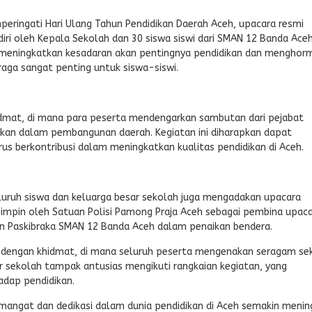
ringati Hari Ulang Tahun Pendidikan Daerah Aceh, upacara resmi
diri oleh Kepala Sekolah dan 30 siswa siswi dari SMAN 12 Banda Ace
uk meningkatkan kesadaran akan pentingnya pendidikan dan menghor
hraga sangat penting untuk siswa-siswi.
idmat, di mana para peserta mendengarkan sambutan dari pejabat
an dalam pembangunan daerah. Kegiatan ini diharapkan dapat
us berkontribusi dalam meningkatkan kualitas pendidikan di Aceh.
eluruh siswa dan keluarga besar sekolah juga mengadakan upacara
ipimpin oleh Satuan Polisi Pamong Praja Aceh sebagai pembina upaca
an Paskibraka SMAN 12 Banda Aceh dalam penaikan bendera.
g dengan khidmat, di mana seluruh peserta mengenakan seragam se
 sekolah tampak antusias mengikuti rangkaian kegiatan, yang
adap pendidikan.
emangat dan dedikasi dalam dunia pendidikan di Aceh semakin menin