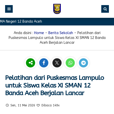
 Negeri 12 Banda Aceh
BERANDA
PROFIL
Anda disini :
Home
-
Berita Sekolah
-
Pelatihan dari
Puskesmas Lampulo untuk Siswa Kelas XI SMAN 12 Banda
BERITA
Sambutan Kepala Sekolah
Aceh Berjalan Lancar
PROGRAM
Sejarah Singkat
Berita Prestasi
PRESTASI
Visi & Misi
Berita Sekolah
Kurikulum
FASILITAS
Akreditasi
Artikel
Ekstrakurikuler
Pelatihan dari Puskesmas Lampulo
GALERI
Struktur Organisasi
Blog Guru
Pramuka
untuk Siswa Kelas XI SMAN 12
PPDB
Pengumuman
FOTO
Sekolah
PMR
Banda Aceh Berjalan Lancar
DOWNLOAD
Agenda
VIDEO
Komite
Klub Bahasa
Sen, 11 Mei 2026
Dibaca 149x
TAUTAN
Osis
Design Grafis