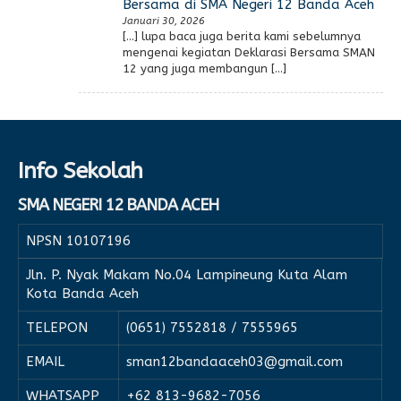
Bersama di SMA Negeri 12 Banda Aceh
Januari 30, 2026
[…] lupa baca juga berita kami sebelumnya
mengenai kegiatan Deklarasi Bersama SMAN
12 yang juga membangun […]
Info Sekolah
SMA NEGERI 12 BANDA ACEH
NPSN
10107196
Jln. P. Nyak Makam No.04 Lampineung Kuta Alam
Kota Banda Aceh
TELEPON
(0651) 7552818 / 7555965
EMAIL
sman12bandaaceh03@gmail.com
WHATSAPP
+62 813-9682-7056