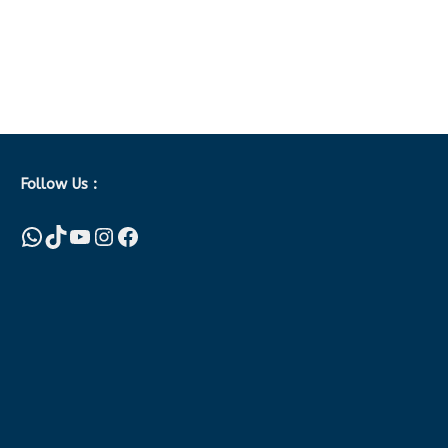
Follow Us :
WhatsApp
TikTok
YouTube
Instagram
Facebook