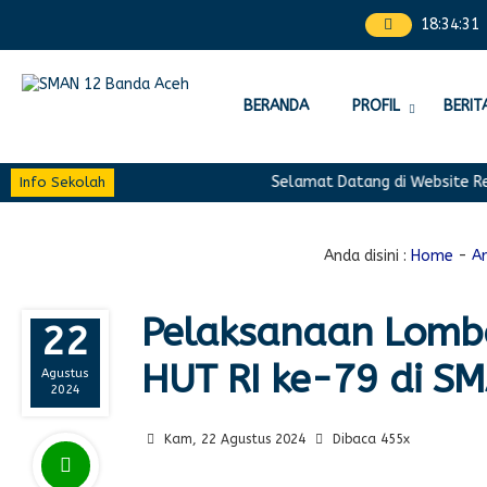
18
:
34
:
32
BERANDA
PROFIL
BERIT
Selamat Datang di Website Res
Info Sekolah
Anda disini :
Home
-
Ar
Pelaksanaan Lomb
22
HUT RI ke-79 di S
Agustus
2024
Kam, 22 Agustus 2024
Dibaca 455x