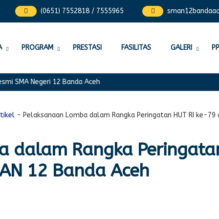
(0651) 7552818 / 7555965
sman12bandaa
A
PROGRAM
PRESTASI
FASILITAS
GALERI
P
mi SMA Negeri 12 Banda Aceh
tikel
-
Pelaksanaan Lomba dalam Rangka Peringatan HUT RI ke-79 
a dalam Rangka Peringata
MAN 12 Banda Aceh