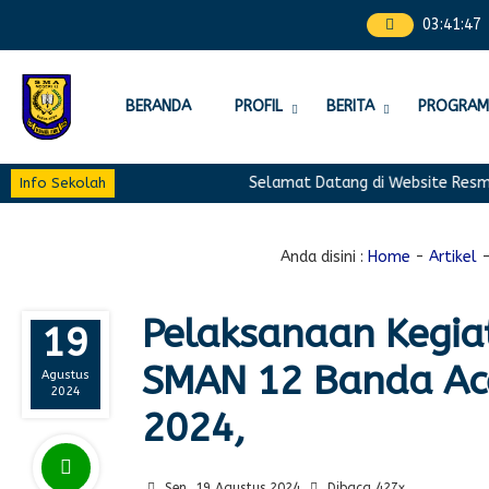
03
:
41
:
47
BERANDA
PROFIL
BERITA
PROGRAM
Selamat Datang di Website Resmi 
Info Sekolah
Anda disini :
Home
-
Artikel
Pelaksanaan Kegia
19
SMAN 12 Banda Ac
Agustus
2024
2024,
Sen, 19 Agustus 2024
Dibaca 427x