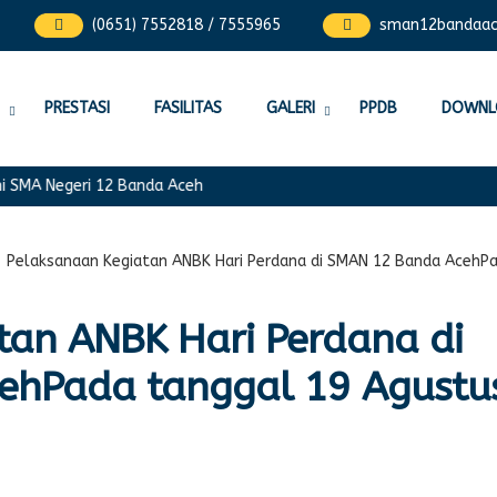
(0651) 7552818 / 7555965
sman12bandaa
PRESTASI
FASILITAS
GALERI
PPDB
DOWNL
SMA Negeri 12 Banda Aceh
-
Pelaksanaan Kegiatan ANBK Hari Perdana di SMAN 12 Banda AcehPa
tan ANBK Hari Perdana di
ehPada tanggal 19 Agustu