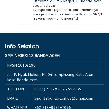
Bersama di SMA Negeri 12 Banda Aceh
Januari 30, 2026
[…] lupa baca juga berita kami sebelumnya
mengenai kegiatan Deklarasi Bersama SMAN
12 yang juga membangun […]
Info Sekolah
SMA NEGERI 12 BANDA ACEH
NPSN
10107196
Jln. P. Nyak Makam No.04 Lampineung Kuta Alam
Kota Banda Aceh
TELEPON
(0651) 7552818 / 7555965
EMAIL
sman12bandaaceh03@gmail.com
WHATSAPP
+62 813-9682-7056