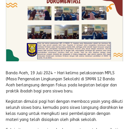
E-LEARNING
Ekonomi Kreatif
ABSENSI
Absensi Guru
Banda Aceh, 19 Juli 2024 – Hari kelima pelaksanaan MPLS
(Masa Pengenalan Lingkungan Sekolah) di SMAN 12 Banda
Aceh berlangsung dengan fokus pada kegiatan belajar dan
praktik ibadah bagi para siswa baru.
Kegiatan dimulai pagi hari dengan membaca yasin yang diikuti
seluruh siswa baru. kemudia para siswa langsung diarahkan ke
kelas ruang untuk mengikuti sesi pembelajaran dengan
materi yang telah disiapkan oleh pihak sekolah.