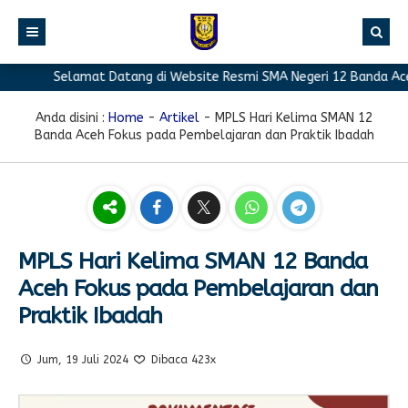
Selamat Datang di Website Resmi SMA Negeri 12 Banda Aceh
BERANDA
PROFIL
Anda disini :
Home
-
Artikel
-
MPLS Hari Kelima SMAN 12
Banda Aceh Fokus pada Pembelajaran dan Praktik Ibadah
BERITA
Sambutan Kepala Sekolah
PROGRAM
Sejarah Singkat
Berita Prestasi
PRESTASI
Visi & Misi
Berita Sekolah
Kurikulum
FASILITAS
Akreditasi
Artikel
Ekstrakurikuler
MPLS Hari Kelima SMAN 12 Banda
Aceh Fokus pada Pembelajaran dan
GALERI
Struktur Organisasi
Blog Guru
Pramuka
Praktik Ibadah
PPDB
Pengumuman
FOTO
Sekolah
PMR
DOWNLOAD
Agenda
VIDEO
Komite
Klub Bahasa
Jum, 19 Juli 2024
Dibaca 423x
TAUTAN
Osis
Design Grafis