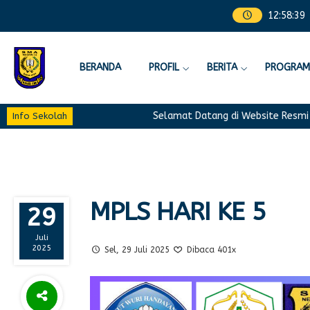
12
:
58
:
41
BERANDA
PROFIL
BERITA
PROGRAM
Selamat Datang di Website Resmi SMA 
Info Sekolah
MPLS HARI KE 5
29
Juli
2025
Sel, 29 Juli 2025
Dibaca 401x