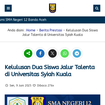
i SMA Negeri 12 Banda Aceh
BERANDA
PROFIL
Anda disini :
Home
-
Berita Prestasi
-
Kelulusan Dua Siswa
Jalur Talenta di Universitas Syiah Kuala
BERITA
Sambutan Kepala Sekolah
PROGRAM
Sejarah Singkat
Berita Prestasi
PRESTASI
Visi & Misi
Berita Sekolah
Kurikulum
FASILITAS
Akreditasi
Artikel
Ekstrakurikuler
Kelulusan Dua Siswa Jalur Talenta
di Universitas Syiah Kuala
GALERI
Struktur Organisasi
Blog Guru
Pramuka
PPDB
Pengumuman
FOTO
Sekolah
PMR
Sen, 9 Juni 2025
Dibaca 276x
DOWNLOAD
Agenda
VIDEO
Komite
Klub Bahasa
TAUTAN
Osis
Design Grafis