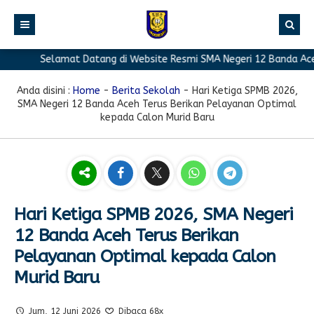
Selamat Datang di Website Resmi SMA Negeri 12 Banda Aceh
BERANDA
PROFIL
Anda disini :
Home
-
Berita Sekolah
-
Hari Ketiga SPMB 2026,
SMA Negeri 12 Banda Aceh Terus Berikan Pelayanan Optimal
BERITA
Sambutan Kepala Sekolah
kepada Calon Murid Baru
PROGRAM
Sejarah Singkat
Berita Prestasi
PRESTASI
Visi & Misi
Berita Sekolah
Kurikulum
FASILITAS
Akreditasi
Artikel
Ekstrakurikuler
Hari Ketiga SPMB 2026, SMA Negeri
GALERI
Struktur Organisasi
Blog Guru
Pramuka
12 Banda Aceh Terus Berikan
PPDB
Pengumuman
FOTO
Sekolah
PMR
Pelayanan Optimal kepada Calon
Murid Baru
DOWNLOAD
Agenda
VIDEO
Komite
Klub Bahasa
TAUTAN
Osis
Design Grafis
Jum, 12 Juni 2026
Dibaca 68x